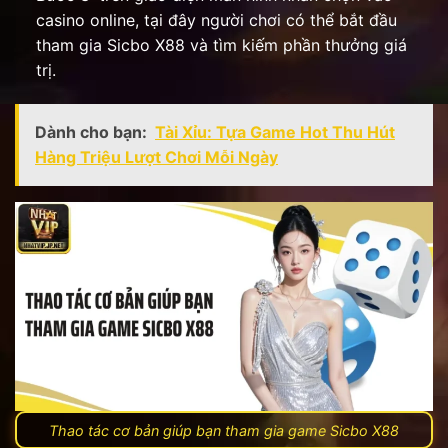
casino online, tại đây người chơi có thể bắt đầu
tham gia Sicbo X88 và tìm kiếm phần thưởng giá
trị.
Dành cho bạn:
Tài Xỉu: Tựa Game Hot Thu Hút
Hàng Triệu Lượt Chơi Mỗi Ngày
Thao tác cơ bản giúp bạn tham gia game Sicbo X88