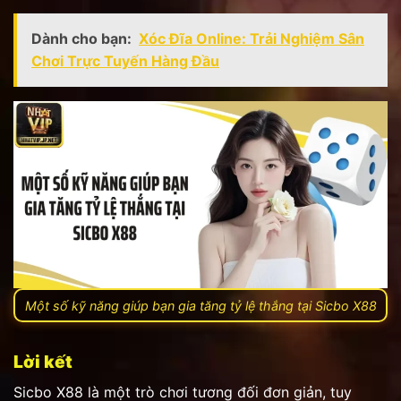
Dành cho bạn:
Xóc Đĩa Online: Trải Nghiệm Sân
Chơi Trực Tuyến Hàng Đầu
Một số kỹ năng giúp bạn gia tăng tỷ lệ thắng tại Sicbo X88
Lời kết
Sicbo X88 là một trò chơi tương đối đơn giản, tuy