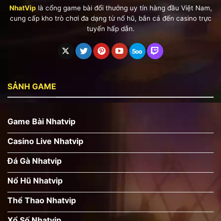
NhatVip
là cổng game bài đổi thưởng uy tín hàng đầu Việt Nam,
cung cấp kho trò chơi đa dạng từ nổ hũ, bắn cá đến casino trực
tuyến hấp dẫn.
SẢNH GAME
Game Bài Nhatvip
Casino Live Nhatvip
Đá Gà Nhatvip
Nổ Hũ Nhatvip
Thể Thao Nhatvip
Xổ Số Nhatvip