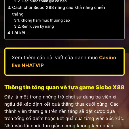
Các bước tham gia cơ bản
Cách chơi Sicbo X88 nâng cao khả năng chiến
thắng
Không ham mức thưởng cao
Rèn luyện kỹ năng
Lời kết
Xem thêm các bài viết của danh mục
Casino
live NHATVIP
Thông tin tổng quan về tựa game Sicbo X88
Đây là một trong những trò chơi sử dụng ba viên xí
ngầu để xác định kết quả thắng thua cuối cùng. Các
thành viên tham gia trên nền tảng sẽ đặt cược dựa
trên tổng số điểm hoặc kết quả của từng viên xúc xắc.
Nhờ vào lối chơi đơn giản nhưng không kém phần