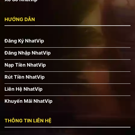
HƯỚNG DẪN
Đăng Ký NhatVip
Đăng Nhập NhatVip
Nạp Tiền NhatVip
Rút Tiền NhatVip
Liên Hệ NhatVip
Khuyến Mãi NhatVip
THÔNG TIN LIÊN HỆ