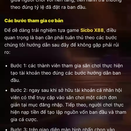
theo đúng tỷ lệ đã đặt ra ban đầu.
Các bước tham gia cơ bản
Để dễ dàng trải nghiệm tựa game
Sicbo X88
, điều
quan trọng là bạn cần phải tuân thủ theo các bước
chúng tôi hướng dẫn sau đây để không gặp phải rủi
ro:
Bước 1: các thành viên tham gia sân chơi thực hiện
tạo tài khoản theo đúng các bước hướng dẫn ban
đầu.
Bước 2: ngay sau khi sở hữu tài khoản cá nhân hội
viên có thể truy cập vào sân chơi một cách đơn
giản tại mục đăng nhập. Tiếp theo, người chơi thực
hiện nạp tiền để tạo lập nguồn vốn ban đầu và tham
gia cá cược.
Bước 3: trên giao diện màn hình nhấn chọn vào