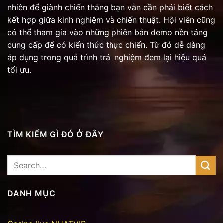
nhiên để giành chiến thắng bạn vẫn cần phải biết cách
kết hợp giữa kinh nghiệm và chiến thuật. Hội viên cũng
có thể tham gia vào những phiên bản demo nền tảng
cung cấp để có kiến thức thực chiến. Từ đó dễ dàng
áp dụng trong quá trình trải nghiệm đem lại hiệu quả
tối ưu.
TÌM KIẾM GÌ ĐÓ Ở ĐÂY
DANH MỤC