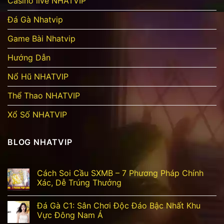
Casino live NHATVIP
Đá Gà Nhatvip
Game Bài Nhatvip
Hướng Dẫn
Nổ Hũ NHATVIP
Thể Thao NHATVIP
Xổ Số NHATVIP
BLOG NHATVIP
Cách Soi Cầu SXMB – 7 Phương Pháp Chính
Xác, Dễ Trúng Thưởng
Đá Gà C1: Sân Chơi Độc Đáo Bậc Nhất Khu
Vực Đông Nam Á