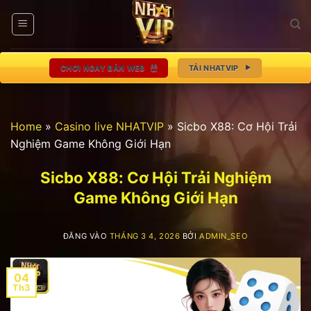
Bỏ
qua
nội
dung
CHƠI NGAY BẢN WEB
TẢI NHATVIP
Home
»
Casino live NHATVIP
»
Sicbo X88: Cơ Hội Trải
Nghiệm Game Không Giới Hạn
Sicbo X88: Cơ Hội Trải Nghiệm
Game Không Giới Hạn
ĐĂNG VÀO
THÁNG 3 4, 2026
BỞI
ADMIN_SEO
04
Th3