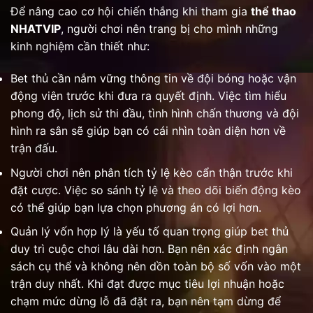
Để nâng cao cơ hội chiến thắng khi tham gia
thể thao
NHATVIP
, người chơi nên trang bị cho mình những
kinh nghiệm cần thiết như:
Bet thủ cần nắm vững thông tin về đội bóng hoặc vận
động viên trước khi đưa ra quyết định. Việc tìm hiểu
phong độ, lịch sử thi đầu, tình hình chấn thương và đội
hình ra sân sẽ giúp bạn có cái nhìn toàn diện hơn về
trận đấu.
Người chơi nên phân tích tỷ lệ kèo cẩn thận trước khi
đặt cược. Việc so sánh tỷ lệ và theo dõi biến động kèo
có thể giúp bạn lựa chọn phương án có lợi hơn.
Quản lý vốn hợp lý là yếu tố quan trọng giúp bet thủ
duy trì cuộc chơi lâu dài hơn. Bạn nên xác định ngân
sách cụ thể và không nên dồn toàn bộ số vốn vào một
trận duy nhất. Khi đạt được mục tiêu lợi nhuận hoặc
chạm mức dừng lỗ đã đặt ra, bạn nên tạm dừng để