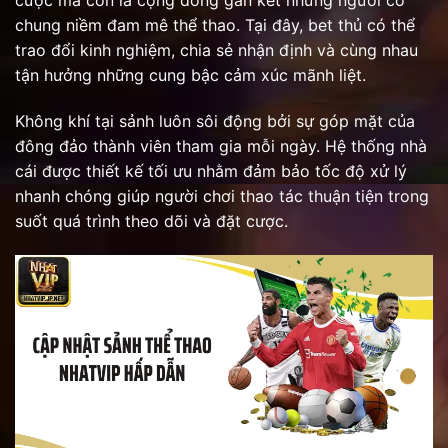
cược mà còn là cộng đồng gắn kết những người có
chung niềm đam mê thể thao. Tại đây, bet thủ có thể
trao đổi kinh nghiệm, chia sẻ nhận định và cùng nhau
tận hưởng những cung bậc cảm xúc mãnh liệt.
Không khí tại sảnh luôn sôi động bởi sự góp mặt của
đông đảo thành viên tham gia mỗi ngày. Hệ thống nhà
cái được thiết kế tối ưu nhằm đảm bảo tốc độ xử lý
nhanh chóng giúp người chơi thao tác thuận tiện trong
suốt quá trình theo dõi và đặt cược.