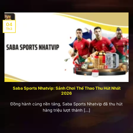
04
Th3
Saba Sports Nhatvip: Sảnh Chơi Thể Thao Thu Hút Nhất
2026
Đồng hành cùng nền tảng, Saba Sports Nhatvip đã thu hút
hàng triệu lượt thành [...]