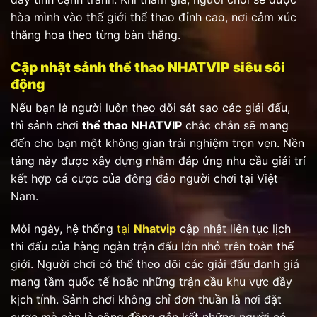
hòa mình vào thế giới thể thao đỉnh cao, nơi cảm xúc
thăng hoa theo từng bàn thắng.
Cập nhật sảnh thể thao NHATVIP siêu sôi
động
Nếu bạn là người luôn theo dõi sát sao các giải đấu,
thì sảnh chơi
thể thao NHATVIP
chắc chắn sẽ mang
đến cho bạn một không gian trải nghiệm trọn vẹn. Nền
tảng này được xây dựng nhằm đáp ứng nhu cầu giải trí
kết hợp cá cược của đông đảo người chơi tại Việt
Nam.
Mỗi ngày, hệ thống
tại
Nhatvip
cập nhật liên tục lịch
thi đấu của hàng ngàn trận đấu lớn nhỏ trên toàn thế
giới. Người chơi có thể theo dõi các giải đấu danh giá
mang tầm quốc tế hoặc những trận cầu khu vực đầy
kịch tính. Sảnh chơi không chỉ đơn thuần là nơi đặt