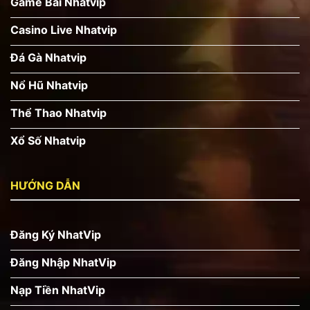
Game Bài Nhatvip
Casino Live Nhatvip
Đá Gà Nhatvip
Nổ Hũ Nhatvip
Thể Thao Nhatvip
Xổ Số Nhatvip
HƯỚNG DẪN
Đăng Ký NhatVip
Đăng Nhập NhatVip
Nạp Tiền NhatVip