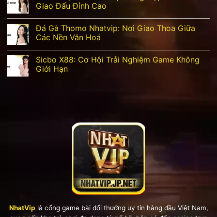
Giao Đấu Đỉnh Cao
Đá Gà Thomo Nhatvip: Nơi Giao Thoa Giữa
Các Nền Văn Hoá
Sicbo X88: Cơ Hội Trải Nghiệm Game Không
Giới Hạn
NhatVip
là cổng game bài đổi thưởng uy tín hàng đầu Việt Nam,