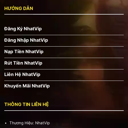
HƯỚNG DẪN
Đăng Ký NhatVip
Đăng Nhập NhatVip
Nạp Tiền NhatVip
Rút Tiền NhatVip
Liên Hệ NhatVip
Khuyến Mãi NhatVip
THÔNG TIN LIÊN HỆ
Thương Hiệu: NhatVip