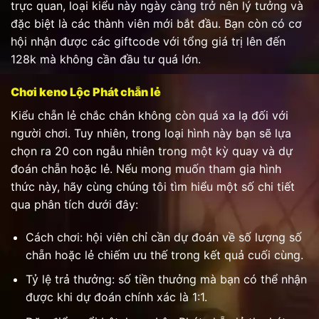
trực quan, loại kiểu này ngày càng trở nên lý tưởng và
đặc biệt là các thành viên mới bắt đầu. Bạn còn có cơ
hội nhận được các giftcode với tổng giá trị lên đến
128k mà không cần đầu tư quá lớn.
Chơi keno Lộc Phát chẵn lẻ
Kiểu chẵn lẻ chắc chắn không còn quá xa lạ đối với
người chơi. Tuy nhiên, trong loại hình này bạn sẽ lựa
chọn ra 20 con ngẫu nhiên trong một kỳ quay và dự
đoán chẵn hoặc lẻ. Nếu mong muốn tham gia hình
thức này, hãy cùng chúng tôi tìm hiểu một số chi tiết
qua phân tích dưới đây:
Cách chơi: hội viên chỉ cần dự đoán về số lượng số
chẵn hoặc lẻ chiếm ưu thế trong kết quả cuối cùng.
Tỷ lệ trả thưởng: số tiền thưởng mà bạn có thể nhận
được khi dự đoán chính xác là 1:1.