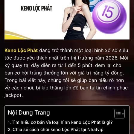
Keno Lộc Phát
đang trở thành một loại hình xổ số siêu
tốc được yêu thích nhất trên thị trường năm 2026. Mỗi
kỳ quay tại đây diễn ra từ 1 đến 5 phút, đem lại cho
bạn cơ hội trúng thưởng lớn với giá trị hàng tỷ đồng.
Trong bài viết này, chúng tôi sẽ giúp bạn hiểu rõ hơn
về cách chơi, bí kíp thắng lớn để bạn tự tin chinh phục
jackpot.
Nội Dung Trang
Tìm hiểu cơ bản về loại hình keno Lộc Phát là gì?
Chia sẻ cách chơi keno Lộc Phát tại Nhatvip