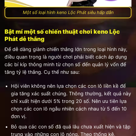
Một số loại hình keno Lộc Phát siêu hấp dẫn
Bật mí một số chiến thuật chơi keno Lộc
Phát dễ thắng
Để dễ dàng giành chiến thắng lớn trong loại hình này,
điều quan trọng là người chơi phải biết cách áp dụng
các bí kíp thông minh từ chọn số đến quản lý vốn để
tăng tỷ lệ thắng. Cụ thể như sau:
Hội viên không nên lựa chọn các con lô liền kề để
gia tăng xác suất chúng. Thông thường, kết quả này
chỉ xuất hiện dưới 5% trong 20 số. Nên ưu tiên lựa
chọn các con lô ngẫu nhiên cách nhau từ 5 đến 10
đơn vị.
Bỏ qua các con số đã quá lâu chưa xuất hiện và tập
trung vào những con lô nóng. Theo thống kê,