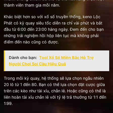
thành viên tham gia mỗi năm.
Khác biệt hơn so với xổ số truyền thống, keno Lộc
Phát có kỳ quay siêu tốc diễn ra chỉ vài phút và bắt
đầu từ 6:00 đến 23:00 hàng ngày. Đem đến cho bạn
những trải nghiệm hồi hộp liên tục mà không phải
điểm đến nào cũng có được.
Dành cho bạn:
Tool Xổ Số Miền Bắc Hỗ Trợ
Người Chơi Soi Cầu Hiệu Quả
Trong mỗi kỳ quay, hệ thống sẽ lựa chọn ngẫu nhiên
20 lô từ 1 đến 80. Bạn có thể lựa chọn đặt cược giữa
trên các kèo như tài xỉu, chẵn lẻ. Hoặc cũng có thể là
liên hoàn tài xỉu chẵn lẻ với tỷ lệ trả thưởng từ 1:1 đến
1:99.