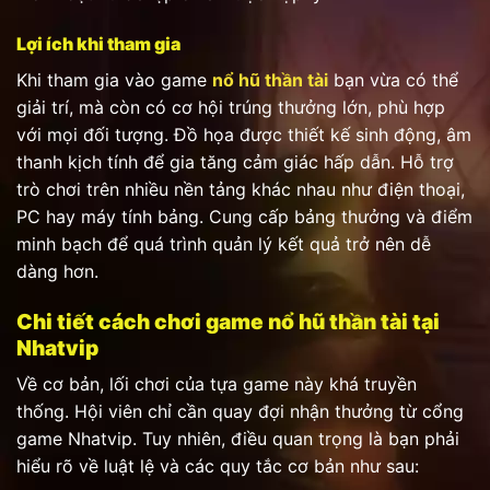
Lợi ích khi tham gia
Khi tham gia vào game
nổ hũ thần tài
bạn vừa có thể
giải trí, mà còn có cơ hội trúng thưởng lớn, phù hợp
với mọi đối tượng. Đồ họa được thiết kế sinh động, âm
thanh kịch tính để gia tăng cảm giác hấp dẫn. Hỗ trợ
trò chơi trên nhiều nền tảng khác nhau như điện thoại,
PC hay máy tính bảng. Cung cấp bảng thưởng và điểm
minh bạch để quá trình quản lý kết quả trở nên dễ
dàng hơn.
Chi tiết cách chơi game nổ hũ thần tài tại
Nhatvip
Về cơ bản, lối chơi của tựa game này khá truyền
thống. Hội viên chỉ cần quay đợi nhận thưởng từ cổng
game Nhatvip. Tuy nhiên, điều quan trọng là bạn phải
hiểu rõ về luật lệ và các quy tắc cơ bản như sau: