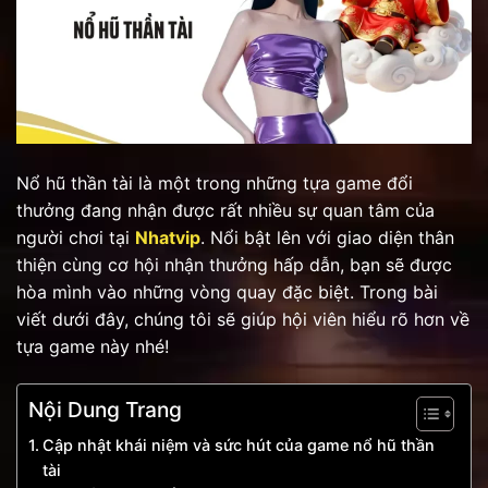
Nổ hũ thần tài là một trong những tựa game đổi
thưởng đang nhận được rất nhiều sự quan tâm của
người chơi tại
Nhatvip
. Nổi bật lên với giao diện thân
thiện cùng cơ hội nhận thưởng hấp dẫn, bạn sẽ được
hòa mình vào những vòng quay đặc biệt. Trong bài
viết dưới đây, chúng tôi sẽ giúp hội viên hiểu rõ hơn về
tựa game này nhé!
Nội Dung Trang
Cập nhật khái niệm và sức hút của game nổ hũ thần
tài