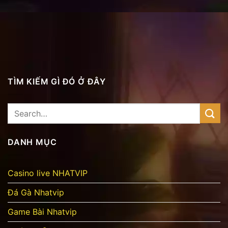
TÌM KIẾM GÌ ĐÓ Ở ĐÂY
DANH MỤC
Casino live NHATVIP
Đá Gà Nhatvip
Game Bài Nhatvip