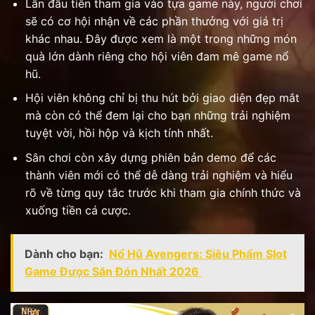
Lần đầu tiên tham gia vào tựa game này, người chơi
sẽ có cơ hội nhận về các phần thưởng với giá trị
khác nhau. Đây được xem là một trong những món
quà lớn dành riêng cho hội viên đam mê game nổ
hũ.
Hội viên không chỉ bị thu hút bởi giao diện đẹp mắt
mà còn có thể đem lại cho bạn những trải nghiệm
tuyệt vời, hồi hộp và kịch tính nhất.
Sân chơi còn xây dựng phiên bản demo để các
thành viên mới có thể dễ dàng trải nghiệm và hiểu
rõ về từng quy tắc trước khi tham gia chính thức và
xuống tiền cá cược.
Dành cho bạn:
Nổ Hũ Avengers: Siêu Phẩm Slot
Game Được Săn Đón Nhất 2026