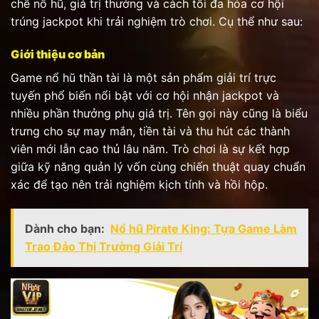
chế nổ hũ, giá trị thưởng và cách tối đa hóa cơ hội
trúng jackpot khi trải nghiệm trò chơi. Cụ thể như sau:
Giới thiệu cơ bản
Game nổ hũ thần tài là một sản phẩm giải trí trực
tuyến phổ biến nổi bật với cơ hội nhận jackpot và
nhiều phần thưởng phụ giá trị. Tên gọi này cũng là biểu
trưng cho sự may mắn, tiền tài và thu hút các thành
viên mới lẫn cao thủ lâu năm. Trò chơi là sự kết hợp
giữa kỹ năng quản lý vốn cùng chiến thuật quay chuẩn
xác để tạo nên trải nghiệm kịch tính và hồi hộp.
Dành cho bạn:
Nổ hũ Pirate King: Tựa Game Làm
Trao Đảo Thị Trường Giải Trí