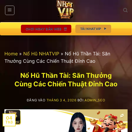
Bỏ
qua
nội
dung
CHƠI NGAY BẢN WEB
TẢI NHATVIP
Home
»
Nổ Hũ NHATVIP
»
Nổ Hũ Thần Tài: Săn
Thưởng Cùng Các Chiến Thuật Đỉnh Cao
Nổ Hũ Thần Tài: Săn Thưởng
Cùng Các Chiến Thuật Đỉnh Cao
ĐĂNG VÀO
THÁNG 3 4, 2026
BỞI
ADMIN_SEO
04
Th3